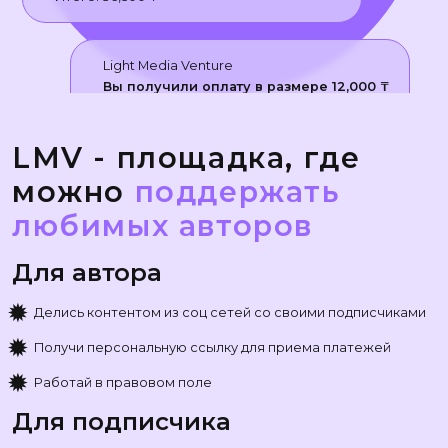
Light Media Venture
Вы получили оплату в размере
12,000
₸
Итого:
24,500
₸
LMV - площадка, где
Light Media Venture
можно
поддержать
Вы получили оплату в размере
1,000
₸
любимых авторов
Итого:
12,500
₸
Для автора
Light Media Venture
✹
Вы получили оплату в размере
1,500
₸
Делись контентом из соц сетей со своими подписчиками
Итого:
11,500
₸
✹
Получи персональную ссылку для приема платежей
✹
Работай в правовом поле
Для подписчика